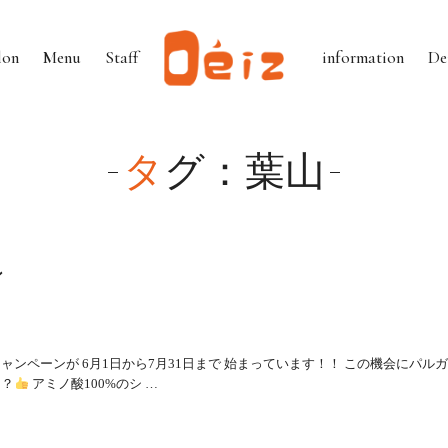
lon
Menu
Staff
information
De
タグ：葉山
ン
ンペーンが 6月1日から7月31日まで 始まっています！！ この機会にパル
？？
アミノ酸100%のシ …