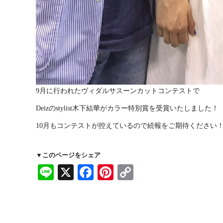
9月に行われたヴィダルサスーンカットコンテストで
Deizのstylist木下結華がカラー特別賞を受賞いたしました！
10月もコンテストが控えているので続報をご期待ください
▼このページをシェア
Line
X
Facebook
Pinterest
Copy
Link