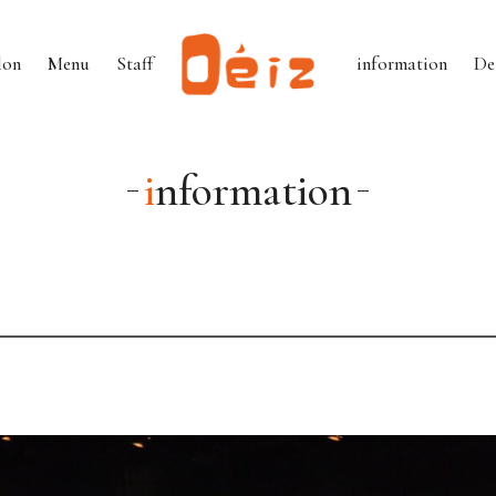
lon
Menu
Staff
information
De
information