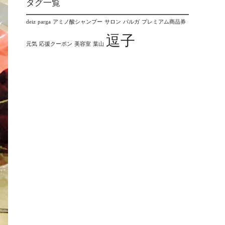
タグ一覧
deiz
parga
アミノ酸シャンプー
サロン
パルガ
プレミアム商品券
逗子
元気
応援クーポン
美容室
葉山