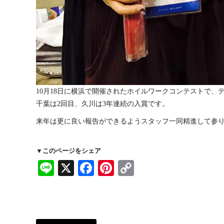
10月18日に横浜で開催されたホイルワークコンテストで
千葉は2回目、久川は3年連続の入賞です。
来年は更に良い報告ができるようスタッフ一同精進して参
▼このページをシェア
Line
X
Facebook
Pinterest
Copy
Link